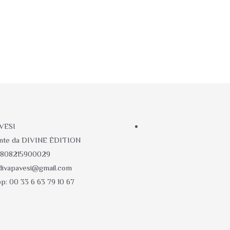
AVESI
ente da DIVINE ÉDITION
47808215900029
 divapavesi@gmail.com
p: 00 33 6 63 79 10 67