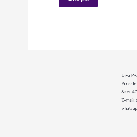
5
Diva P
Presid
Siret 
E-mail:
whatsap