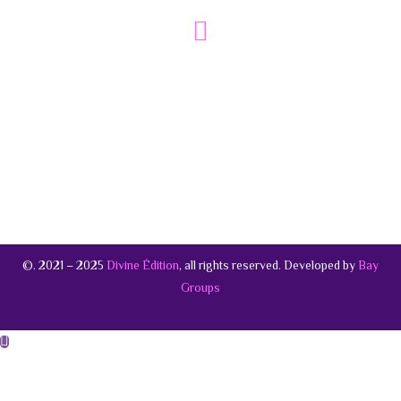
A EDITORA
REVISTAS
LIVROS
PROJETOS
GALERIA
©. 2021 – 2025
Divine Édition
, all rights reserved. Developed by
Bay
Groups