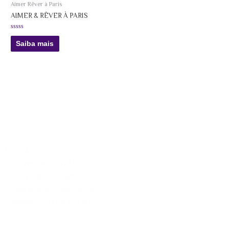
Aimer Rêver à Paris
AIMER & RÊVER À PARIS
Avaliação
0
Saiba mais
de
5
Diva PAVESI
Presidente da DIVINE ÉDITION
Siret 47808215900029
E-mail: divapavesi@gmail.com
whatsapp: 00 33 6 63 79 10 67