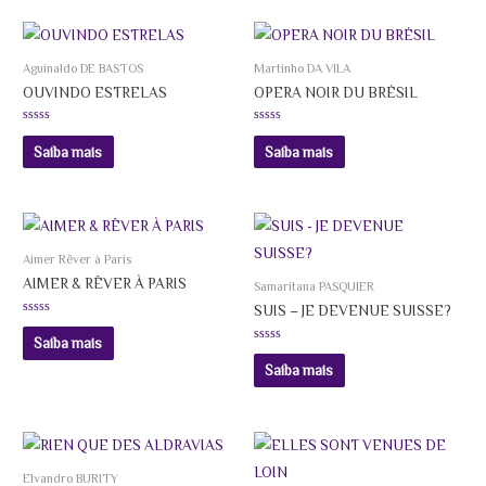
Aguinaldo DE BASTOS
Martinho DA VILA
OUVINDO ESTRELAS
OPERA NOIR DU BRÉSIL
Avaliação
Avaliação
0
0
Saiba mais
Saiba mais
de
de
5
5
Aimer Rêver à Paris
AIMER & RÊVER À PARIS
Samaritana PASQUIER
SUIS – JE DEVENUE SUISSE?
Avaliação
0
Saiba mais
de
Avaliação
5
0
Saiba mais
de
5
Elvandro BURITY