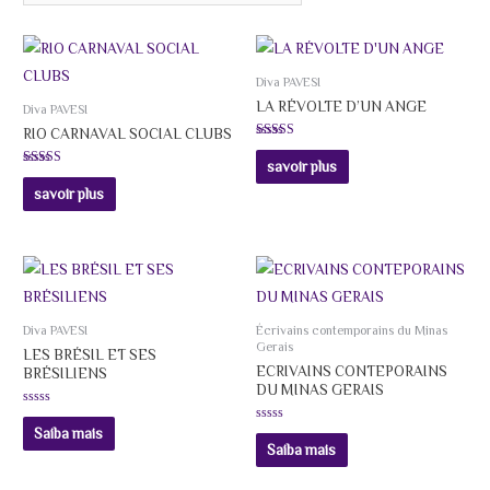
Diva PAVESI
LA RÉVOLTE D’UN ANGE
Diva PAVESI
RIO CARNAVAL SOCIAL CLUBS
Avaliação
5.00
savoir plus
de 5
Avaliação
5.00
savoir plus
de 5
Diva PAVESI
Écrivains contemporains du Minas
Gerais
LES BRÉSIL ET SES
ECRIVAINS CONTEPORAINS
BRÉSILIENS
DU MINAS GERAIS
Avaliação
0
Avaliação
Saiba mais
de
0
Saiba mais
5
de
5