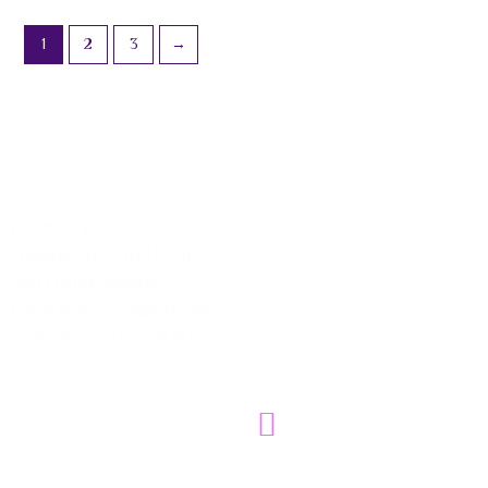
1
2
3
→
Diva PAVESI
Presidente da DIVINE ÉDITION
Siret 47808215900029
E-mail: divapavesi@gmail.com
whatsapp: 00 33 6 63 79 10 67