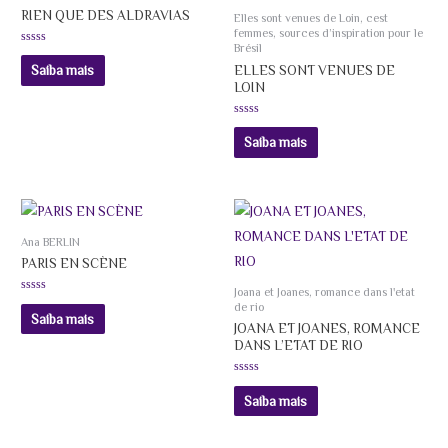
RIEN QUE DES ALDRAVIAS
Elles sont venues de Loin, cest
femmes, sources d’inspiration pour le
Brésil
Avaliação
0
ELLES SONT VENUES DE
Saiba mais
de
LOIN
5
Avaliação
0
Saiba mais
de
5
Ana BERLIN
PARIS EN SCÈNE
Joana et Joanes, romance dans l'etat
Avaliação
de rio
0
Saiba mais
de
JOANA ET JOANES, ROMANCE
5
DANS L’ETAT DE RIO
Avaliação
0
Saiba mais
de
5