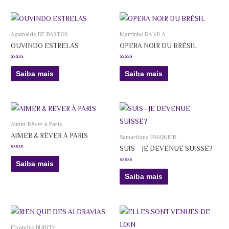
Aguinaldo DE BASTOS
Martinho DA VILA
OUVINDO ESTRELAS
OPERA NOIR DU BRÉSIL
Avaliação
Avaliação
0
0
Saiba mais
Saiba mais
de
de
5
5
Aimer Rêver à Paris
AIMER & RÊVER À PARIS
Samaritana PASQUIER
SUIS – JE DEVENUE SUISSE?
Avaliação
0
Saiba mais
de
Avaliação
5
0
Saiba mais
de
5
Elvandro BURITY