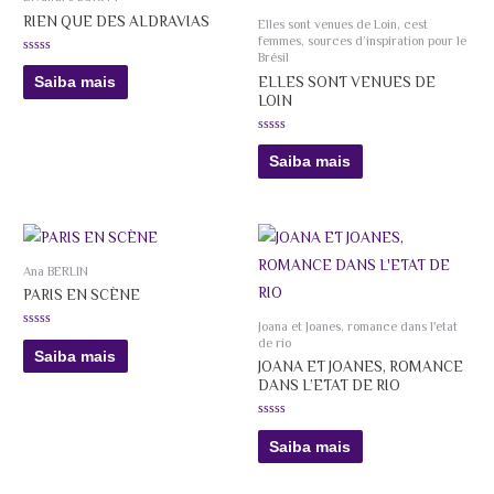
RIEN QUE DES ALDRAVIAS
Elles sont venues de Loin, cest
femmes, sources d’inspiration pour le
Brésil
Avaliação
0
ELLES SONT VENUES DE
Saiba mais
de
LOIN
5
Avaliação
0
Saiba mais
de
5
Ana BERLIN
PARIS EN SCÈNE
Joana et Joanes, romance dans l'etat
Avaliação
de rio
0
Saiba mais
de
JOANA ET JOANES, ROMANCE
5
DANS L’ETAT DE RIO
Avaliação
0
Saiba mais
de
5