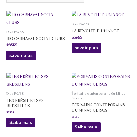
Diva PAVESI
LA RÉVOLTE D’UN ANGE
Diva PAVESI
RIO CARNAVAL SOCIAL CLUBS
Avaliação
5.00
savoir plus
de 5
Avaliação
5.00
savoir plus
de 5
Diva PAVESI
Écrivains contemporains du Minas
Gerais
LES BRÉSIL ET SES
ECRIVAINS CONTEPORAINS
BRÉSILIENS
DU MINAS GERAIS
Avaliação
0
Avaliação
Saiba mais
de
0
Saiba mais
5
de
5