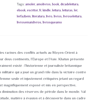
Tags:
amoler
,
amolivros
,
book
,
dicadeleitura
,
ebook
,
escritor
,
fr
,
kindle
,
leitura
,
leituras
,
ler
,
lerfazbem
,
literatura
,
livro
,
livros
,
livroseleitura
,
livrosemaislivros
,
livrosqueamo
s racines des conflits actuels au Moyen-Orient à
sur deux continents, l’Europe et l’Asie. Khatun présente
iment existé : l’historienne et journaliste britannique
militaire qui a joué un grand rôle dans la victoire contre
 femme seule et injustement critiquées jetant un regard
 est magnifiquement exposé et mis en perspective,
 diminution des réserves de pétrole dans le monde. Val
itude, matière à évasion et à découverte dans un cadre