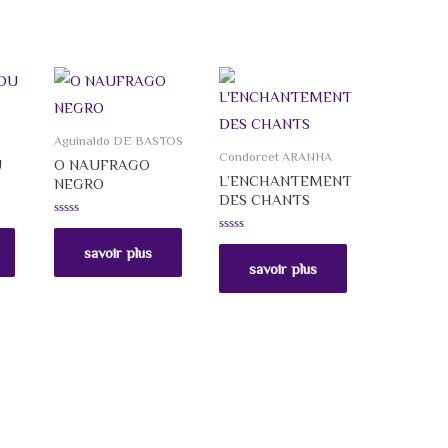
Aguinaldo DE BASTOS
Condorcet ARANHA
U
O NAUFRAGO
L’ENCHANTEMENT
NEGRO
DES CHANTS
Avaliação
0
Avaliação
de
savoir plus
0
5
de
savoir plus
5