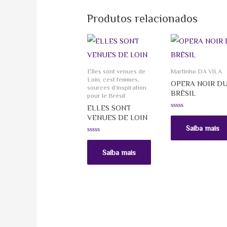
Produtos relacionados
Elles sont venues de
Martinho DA VILA
Loin, cest femmes,
OPERA NOIR D
sources d’inspiration
BRÉSIL
pour le Brésil
ELLES SONT
Avaliação
VENUES DE LOIN
0
de
Saiba mais
5
Avaliação
0
de
Saiba mais
5