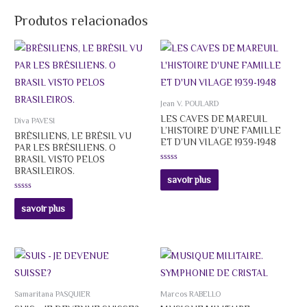
Produtos relacionados
Jean V. POULARD
LES CAVES DE MAREUIL
Diva PAVESI
L’HISTOIRE D’UNE FAMILLE
BRÉSILIENS, LE BRÉSIL VU
ET D’UN VILAGE 1939-1948
PAR LES BRÉSILIENS. O
BRASIL VISTO PELOS
Avaliação
BRASILEIROS.
0
savoir plus
de
5
Avaliação
0
savoir plus
de
5
Samaritana PASQUIER
Marcos RABELLO