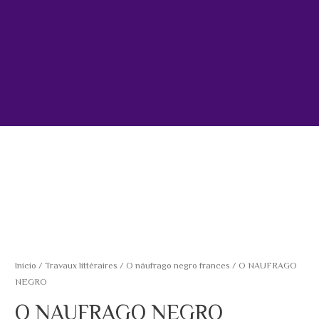
Início
/
Travaux littéraires
/
O náufrago negro frances
/ O NAUFRAGO
NEGRO
O NAUFRAGO NEGRO