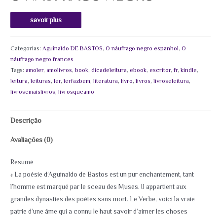
savoir plus
Categorias:
Aguinaldo DE BASTOS
,
O náufrago negro espanhol
,
O
náufrago negro frances
Tags:
amoler
,
amolivros
,
book
,
dicadeleitura
,
ebook
,
escritor
,
fr
,
kindle
,
leitura
,
leituras
,
ler
,
lerfazbem
,
literatura
,
livro
,
livros
,
livroseleitura
,
livrosemaislivros
,
livrosqueamo
Descrição
Avaliações (0)
Resumé
« La poésie d’Aguinaldo de Bastos est un pur enchantement, tant
l’homme est marqué par le sceau des Muses. Il appartient aux
grandes dynasties des poètes sans mort. Le Verbe, voici la vraie
patrie d’une âme qui a connu le haut savoir d’aimer les choses