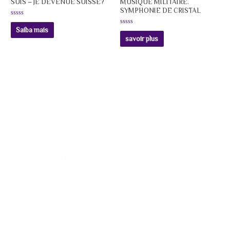
SUIS – JE DEVENUE SUISSE?
MUSIQUE MILITAIRE.
SYMPHONIE DE CRISTAL
Avaliação
0
Saiba mais
Avaliação
de
0
savoir plus
5
de
5
Diva PAVESI
Presidente da DIVINE ÉDITION
Siret 47808215900029
E-mail: divapavesi@gmail.com
whatsapp: 00 33 6 63 79 10 67